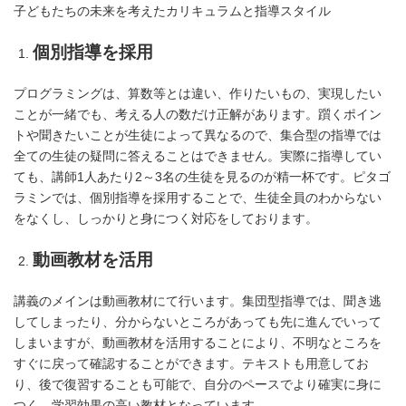
子どもたちの未来を考えたカリキュラムと指導スタイル
個別指導を採用
プログラミングは、算数等とは違い、作りたいもの、実現したい
ことが一緒でも、
考える人の数だけ正解があります。躓くポイン
トや聞きたいことが生徒によって異なるので、
集合型の指導では
全ての生徒の疑問に答えることはできません。
実際に指導してい
ても、講師1人あたり2～3名の生徒を見るのが精一杯です。
ピタゴ
ラミンでは、個別指導を採用することで、生徒全員のわからない
をなくし、
しっかりと身につく対応をしております。
動画教材を活用
講義のメインは動画教材にて行います。集団型指導では、聞き逃
してしまったり、
分からないところがあっても先に進んでいって
しまいますが、動画教材を活用することにより、
不明なところを
すぐに戻って確認することができます。
テキストも用意してお
り、後で復習することも可能で、自分のペースでより確実に身に
つく、
学習効果の高い教材となっています。