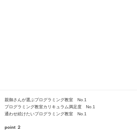
ら、
これからの社会を生き抜くために必要な、自ら学び、考え、
行動する力や、論理的思考力、問題解決力、創造力といった
「子
供達が将来どのような職業に就くとしても、時代を超えて普遍的
に求められる力」を伸ばしていきます。
ピタゴラミンが選ばれる理由
point 1
プログラミング教室として支持されています。
親御さんが選ぶプログラミング教室 No.1
プログラミング教室カリキュラム満足度 No.1
通わせ続けたいプログラミング教室 No.1
point ２