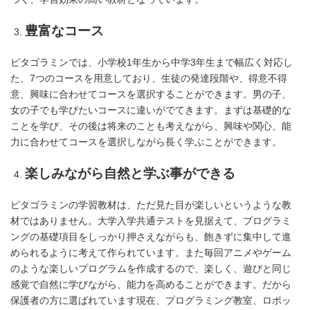
豊富なコース
ピタゴラミンでは、小学校1年生から中学3年生まで幅広く対応し
た、7つのコースを用意しており、
生徒の発達段階や、得意不得
意、興味に合わせてコースを選択することができます。
男の子、
女の子でも学びたいコースに違いがでてきます。
まずは基礎的な
ことを学び、その後は将来のことも考えながら、興味や関心、
能
力に合わせてコースを選択しながら長く学ぶことができます。
楽しみながら自然と学ぶ事ができる
ピタゴラミンの学習教材は、ただ見た目が楽しいというような教
材ではありません。
大学入学共通テストを見据えて、プログラミ
ングの基礎項目をしっかり押さえながらも、
飽きずに集中して進
められるように考えて作られています。
また毎回アニメやゲーム
のような楽しいプログラムを作成するので、
楽しく、遊びと同じ
感覚で自然に学びながら、能力を高めることができます。
だから
保護者の方に選ばれています
現在、プログラミング教室、ロボッ