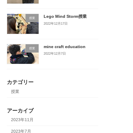
Lego Mind Storm授業
授業
2022年12月17日
mine craft education
授業
2022年12月7日
カテゴリー
授業
アーカイブ
2023年11月
2023年7月