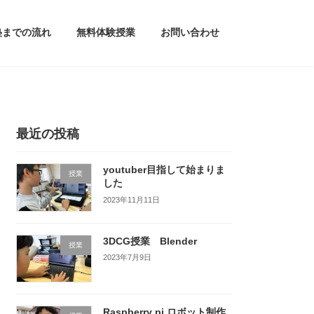
塾までの流れ
無料体験授業
お問い合わせ
最近の投稿
youtuber目指して始まりま
授業
した
2023年11月11日
3DCG授業 Blender
授業
2023年7月9日
Raspberry pi ロボット制作