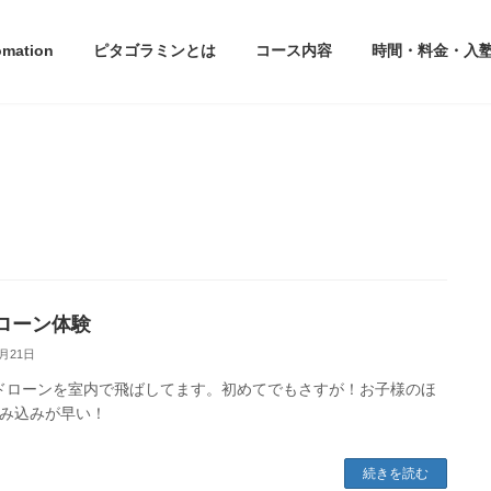
omation
ピタゴラミンとは
コース内容
時間・料金・入
ローン体験
1月21日
のドローンを室内で飛ばしてます。初めてでもさすが！お子様のほ
み込みが早い！
続きを読む