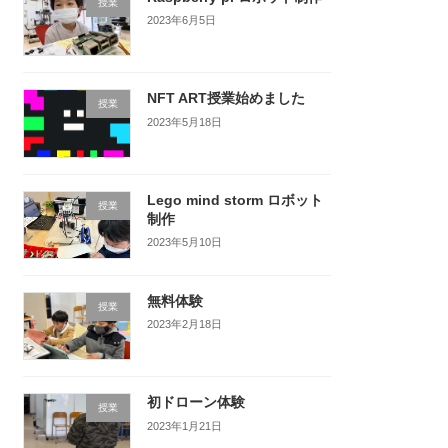
授業
2023年6月5日
NFT ART授業始めました
授業
2023年5月18日
Lego mind storm ロボット
授業
制作
2023年5月10日
無料体験
授業
2023年2月18日
初ドローン体験
授業
2023年1月21日